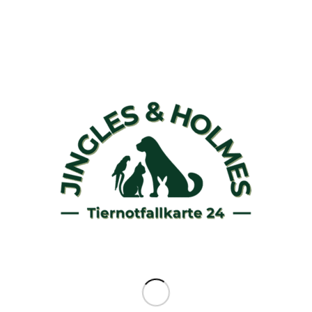
Widerruf dieses Vertrags bei uns eingegangen ist. Für diese
Rückzahlung verwenden wir dasselbe Zahlungsmittel, das Sie bei
der ursprünglichen Transaktion eingesetzt haben, es sei denn,
mit Ihnen wurde ausdrücklich etwas anderes vereinbart; in
keinem Fall werden Ihnen wegen dieser Rückzahlung Entgelte
berechnet.
Haben Sie verlangt, dass die Dienstleistung während der
Widerrufsfrist beginnen soll, so haben Sie uns einen
angemessenen Betrag zu zahlen, der dem Anteil der bis zu dem
Zeitpunkt, zu dem Sie uns von der Ausübung des
Widerrufsrechts hinsichtlich dieses Vertrags unterrichten, bereits
erbrachten Dienstleistungen im Vergleich zum Gesamtumfang der
im Vertrag vorgesehenen Dienstleistungen entspricht.
Muster-Widerrufsformular